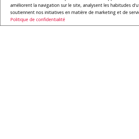
améliorent la navigation sur le site, analysent les habitudes d'ut
soutiennent nos initiatives en matière de marketing et de servi
Accueil
Politique de confidentialité
Téléphone :
450.430.5555
Cellulaire :
514.710.6091
Courriel