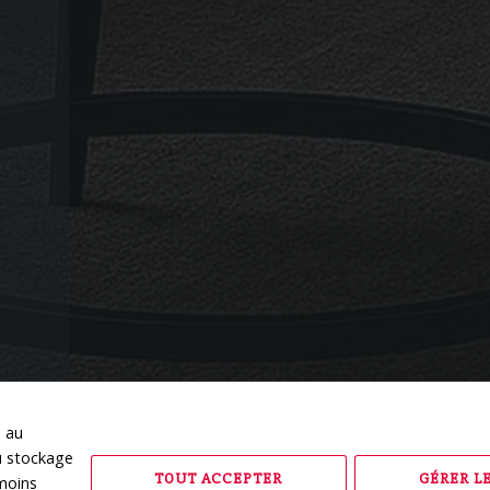
 au
‹
u stockage
TOUT ACCEPTER
GÉRER L
moins